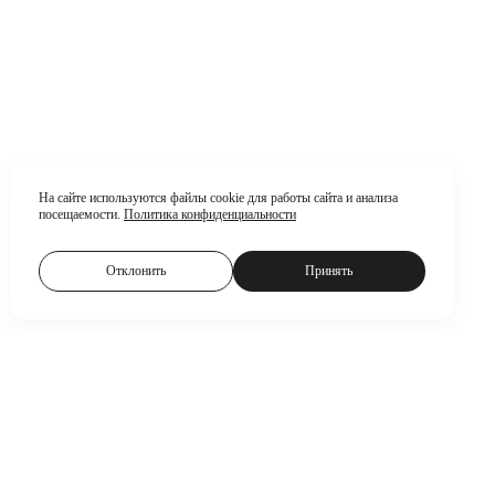
На сайте используются файлы cookie для работы сайта и анализа
посещаемости.
Политика конфиденциальности
Отклонить
Принять
1. С
2. Съ
3. Фотопрогулка по колори